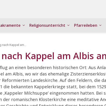
Sakramente
Religionsunterricht
Pfarreileben
g nach Kappel am...
 nach Kappel am Albis am
flug an einen besonderen historischen Ort: Aus Anla
l am Albis, wo wir das ehemalige Zisterzienserklos
Reformierten Landeskirche. Auf den Feldern, die d
1 die bekannten Kappelerkriege statt, bei dem 1529 
te ‚Kappeler Milchsuppe‘ eingenommen hatten. Bei 
in der romanischen Klosterkirche eine meditative An
er Geschichte und Entwicklung dieses besonderen Or