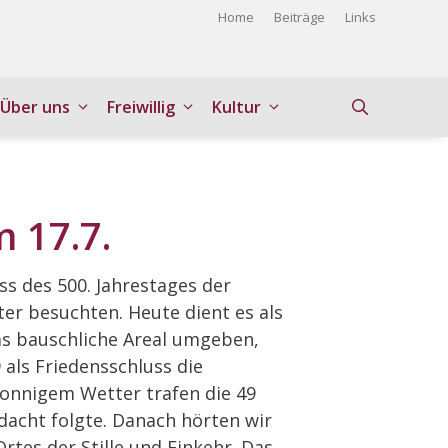
Home
Beiträge
Links
Über uns
Freiwillig
Kultur
 17.7.
ss des 500. Jahrestages der
ter besuchten. Heute dient es als
as bauschliche Areal umgeben,
als Friedensschluss die
sonnigem Wetter trafen die 49
dacht folgte. Danach hörten wir
tes der Stille und Einkehr. Das