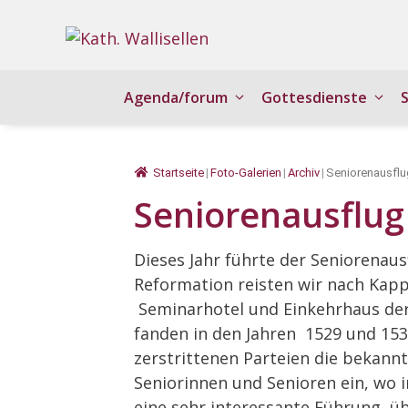
Springe
zum
Inhalt
Agenda/forum
Gottesdienste
Startseite
|
Foto-Galerien
|
Archiv
|
Seniorenausflu
Seniorenausflug
Dieses Jahr führte der Seniorenaus
Reformation reisten wir nach Kappe
Seminarhotel und Einkehrhaus der 
fanden in den Jahren 1529 und 153
zerstrittenen Parteien die bekann
Seniorinnen und Senioren ein, wo 
eine sehr interessante Führung üb