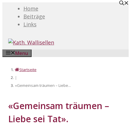
Springe
Home
zum
Beiträge
Inhalt
Links
Menu
Startseite
|
«Gemeinsam träumen – Liebe...
«Gemeinsam träumen –
Liebe sei Tat».