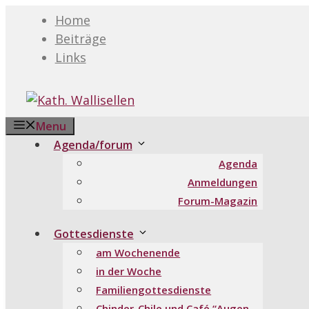
Springe
Home
zum
Beiträge
Inhalt
Links
Menu
Agenda/forum
Agenda
Anmeldungen
Forum-Magazin
Gottesdienste
am Wochenende
in der Woche
Familiengottesdienste
Chinder-Chile und Café “Augen-