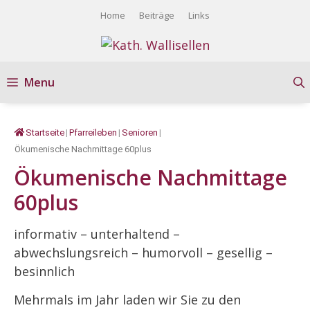
Springe
Home
Beiträge
Links
zum
Inhalt
Menu
Startseite
|
Pfarreileben
|
Senioren
|
Ökumenische Nachmittage 60plus
Ökumenische Nachmittage
60plus
informativ – unterhaltend –
abwechslungsreich – humorvoll – gesellig –
besinnlich
Mehrmals im Jahr laden wir Sie zu den