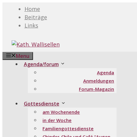
Springe
Home
zum
Beiträge
Inhalt
Links
Menu
Agenda/forum
Agenda
Anmeldungen
Forum-Magazin
Gottesdienste
am Wochenende
in der Woche
Familiengottesdienste
Chinder-Chile und Café “Augen-