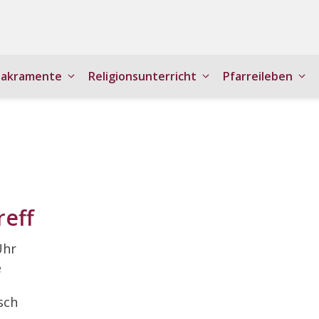
Sakramente
Religionsunterricht
Pfarreileben
reff
Uhr
e
sch